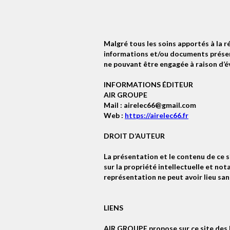
Malgré tous les soins apportés à la ré
informations et/ou documents présenté
ne pouvant être engagée à raison d’é
INFORMATIONS ÉDITEUR
AIR GROUPE
Mail : airelec66@gmail.com
Web :
https://airelec66.fr
DROIT D’AUTEUR
La présentation et le contenu de ce 
sur la propriété intellectuelle et n
représentation ne peut avoir lieu sa
LIENS
AIR GROUPE propose sur ce site des l