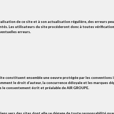
alisation de ce site et à son actualisation régulière, des erreurs peu
s. Les utilisateurs du site procéderont donc à toutes vérifications 
ventuelles erreurs.
site constituent ensemble une oeuvre protégée par les conventions in
otamment le droit d’auteur, la concurrence déloyale et les marques 
ns le consentement écrit et préalable de AIR GROUPE.
iens vers des sites dont elle se dégage de toute responsabilité qua