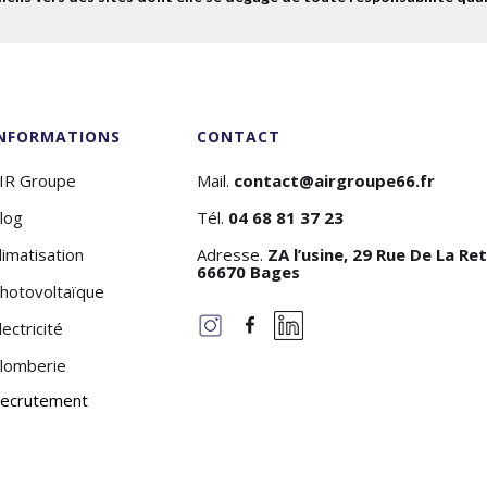
INFORMATIONS
CONTACT
IR Groupe
Mail.
contact@airgroupe66.fr
log
Tél.
04 68 81 37 23
limatisation
Adresse.
ZA l’usine, 29 Rue De La Re
66670 Bages
hotovoltaïque
lectricité
lomberie
ecrutement