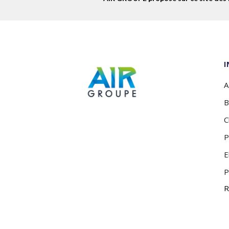
A
B
C
P
E
P
R