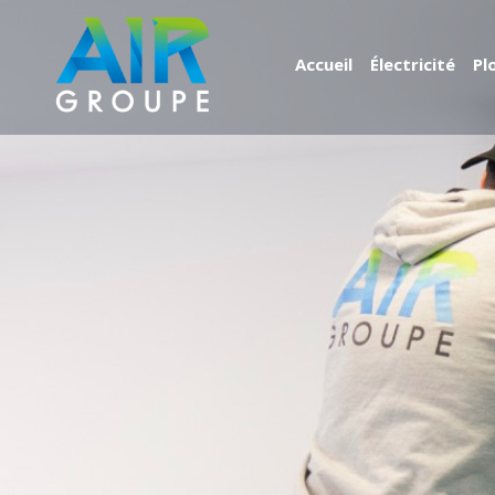
Accueil
É
lectricité
Pl