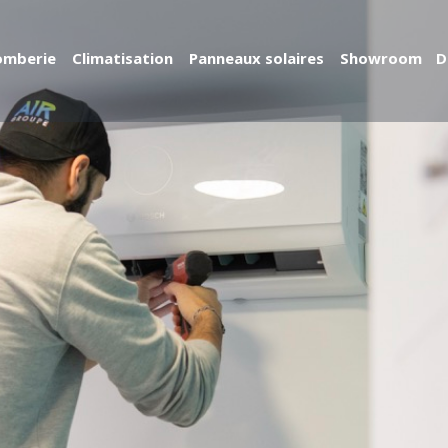
omberie
Climatisation
Panneaux solaires
Showroom
D