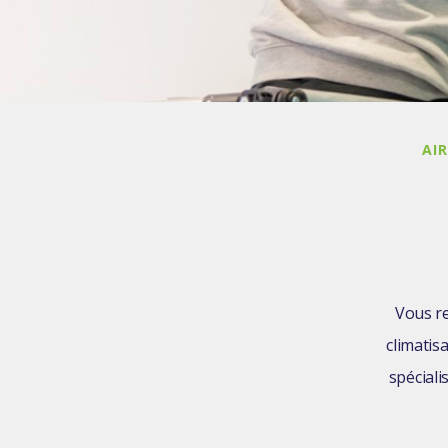
AIR
Vous re
climatis
spéciali