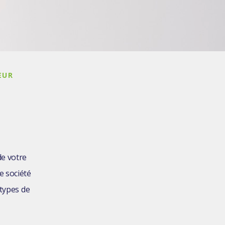
EUR
de votre
e société
 types de